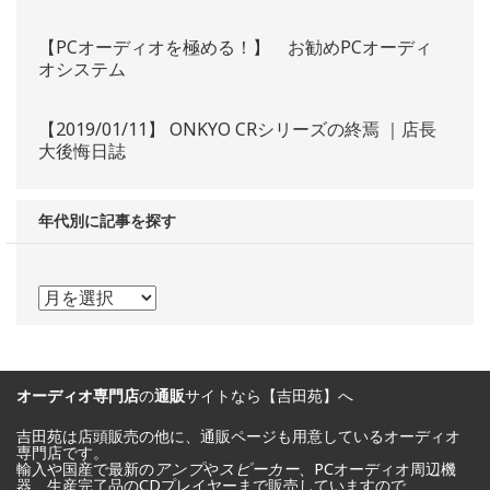
【PCオーディオを極める！】 お勧めPCオーディ
オシステム
【2019/01/11】 ONKYO CRシリーズの終焉 ｜店長
大後悔日誌
年代別に記事を探す
年
代
別
オーディオ専門店
の
通販
サイトなら【吉田苑】へ
に
記
吉田苑は店頭販売の他に、通販ページも用意しているオーディオ
専門店です。
輸入や国産で最新の
アンプ
や
スピーカー
、PCオーディオ周辺機
事
器、生産完了品のCDプレイヤーまで販売していますので、