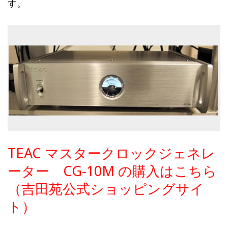
す。
TEAC マスタークロックジェネレ
ーター CG-10M の購入はこちら
（吉田苑公式ショッピングサイ
ト）