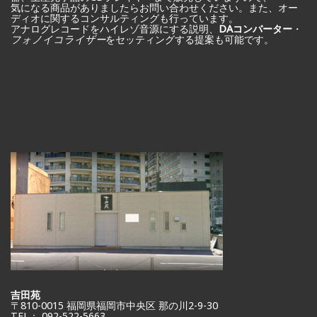
気になる商品がありましたらお問い合わせください。また、オー
を
ディオに関するコンサルティングも行っています。
アナログレコードをハイレゾ音源にする説明、
DAコンバーター
・
探
フォノイコライザー
をセッティングする提案も可能です。
す
吉田苑
〒810-0015 福岡県福岡市中央区 那の川2-9-30
TEL： 092-522-5663