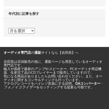
年代別に記事を探す
年
代
別
オーディオ専門店
の
通販
サイトなら【吉田苑】へ
に
記
吉田苑は店頭販売の他に、通販ページも用意しているオーディオ
専門店です。
輸入や国産で最新の
アンプ
や
スピーカー
、PCオーディオ周辺機
事
器、生産完了品のCDプレイヤーまで販売していますので、
気になる商品がありましたらお問い合わせください。また、オー
を
ディオに関するコンサルティングも行っています。
アナログレコードをハイレゾ音源にする説明、
DAコンバーター
・
探
フォノイコライザー
をセッティングする提案も可能です。
す