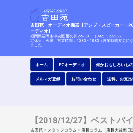
吉田苑 オーディオ機器【アンプ・スピーカー・P
ーディオ】
福岡県福岡市中央区 那の川2-9-30 （092）522-56
定休日：火曜 営業時間：10:30～18:30（営業時間変更に
ました）
ホーム
PCオーディオ
何かおもしろいも
メルマガ登録
お問い合わせ
送料、お支払
【2018/12/27】ベス
吉田苑
>
スタッフコラム
>
店長コラム（店長大後悔日