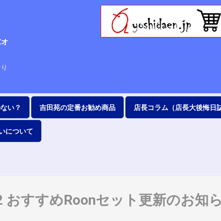
Cオ
63
なり
のない？
吉田苑の定番お勧め商品
店長コラム（店長大後悔日
いについて
/06/22 おすすめRoonセット更新の