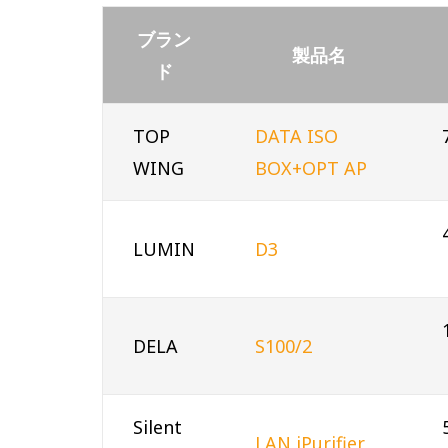
ブラン
製品名
ド
TOP
DATA ISO
WING
BOX+OPT AP
LUMIN
D3
DELA
S100/2
Silent
LAN iPurifier