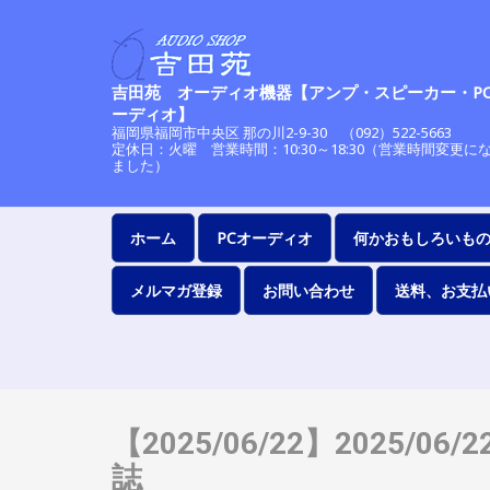
吉田苑 オーディオ機器【アンプ・スピーカー・P
ーディオ】
福岡県福岡市中央区 那の川2-9-30 （092）522-56
定休日：火曜 営業時間：10:30～18:30（営業時間変更に
ました）
ホーム
PCオーディオ
何かおもしろいも
メルマガ登録
お問い合わせ
送料、お支払
【2025/06/22】2025
誌