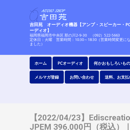
吉田苑 オーディオ機器【アンプ・スピーカー・P
ーディオ】
福岡県福岡市中央区 那の川2-9-30 （092）522-56
定休日：火曜 営業時間：10:30～18:30（営業時間変更に
ました）
ホーム
PCオーディオ
何かおもしろいも
メルマガ登録
お問い合わせ
送料、お支払
【2022/04/23】Ediscreati
JPEM 396,000円（税