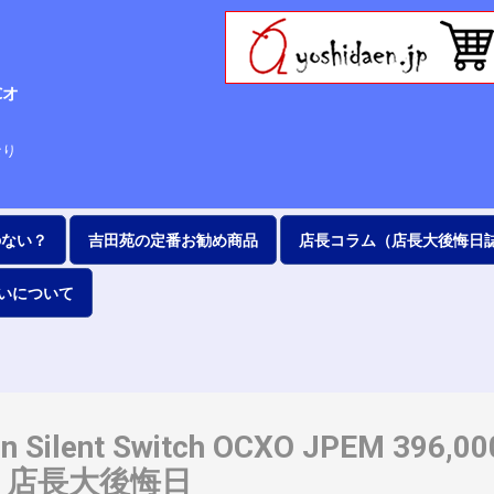
Cオ
63
なり
のない？
吉田苑の定番お勧め商品
店長コラム（店長大後悔日
いについて
on Silent Switch OCXO JPEM 39
込）｜店長大後悔日