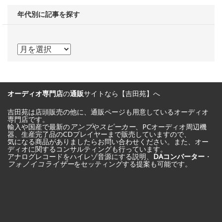
年代別に記事を探す
年
代
別
オーディオ専門店
の
通販
サイトなら【吉田苑】へ
に
記
吉田苑は店頭販売の他に、通販ページも用意しているオーディオ
専門店です。
輸入や国産で最新の
アンプ
や
スピーカー
、PCオーディオ周辺機
事
器、生産完了品のCDプレイヤーまで販売していますので、
気になる商品がありましたらお問い合わせください。また、オー
を
ディオに関するコンサルティングも行っています。
アナログレコードをハイレゾ音源にする説明、
DAコンバーター
・
探
フォノイコライザー
をセッティングする提案も可能です。
す